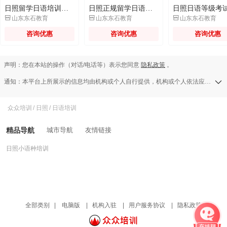
日照留学日语培训课程
日照正规留学日语培训机构



山东东石教育
山东东石教育
山东东石教育
咨询优惠
咨询优惠
咨询优惠
声明：您在本站的操作（对话/电话等）表示您同意
隐私政策
。
通知：本平台上所展示的信息均由机构或个人自行提供，机构或个人依法应对其提供的任何信息承担全部责任，本平台对此等信息的准确性、完整性、合法性或真实性均不承担任何责任，若发现侵权行为可发送举报邮件至a13583138709@126.com。
众众培训
/
日照
/
日语培训
精品导航
城市导航
友情链接
日照小语种培训
全部类别
|
电脑版
|
机构入驻
|
用户服务协议
|
隐私政策