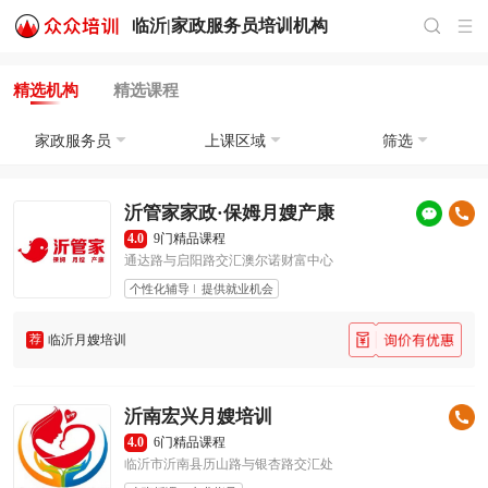
临沂|
家政服务员培训
机构
精选机构
精选课程
家政服务员
上课区域
筛选
沂管家家政·保姆月嫂产康
4.0
9门精品课程
通达路与启阳路交汇澳尔诺财富中心
个性化辅导
提供就业机会
荐
临沂月嫂培训
沂南宏兴月嫂培训
4.0
6门精品课程
临沂市沂南县历山路与银杏路交汇处