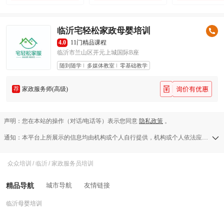
临沂宅轻松家政母婴培训
4.0
11门精品课程
临沂市兰山区开元上城国际B座
随到随学
多媒体教室
零基础教学
荐
家政服务师(高级)
声明：您在本站的操作（对话/电话等）表示您同意
隐私政策
。
通知：本平台上所展示的信息均由机构或个人自行提供，机构或个人依法应对其提供的任何信息承担全部责任，本平台对此等信息的准确性、完整性、合法性或真实性均不承担任何责任，若发现侵权行为可发送举报邮件至a13583138709@126.com。
众众培训
/
临沂
/
家政服务员培训
精品导航
城市导航
友情链接
临沂母婴培训