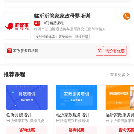
临沂沂管家家政母婴培训
4.0
10门精品课程
临沂市兰山区通达路与启阳路交汇南50米路东
实战经验丰富
系统教学
环境舒适
荐
家政服务师培训
推荐课程

查看更多
临沂月嫂培训
临沂家政服务培训
临沂家政服务



沂管家家政·保姆月嫂产康
沂南宏兴月嫂培训
咨询优惠
咨询优惠
咨询优惠