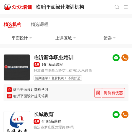
临沂|
平面设计培训
机构
精选机构
精选课程
平面设计
上课区域
筛选
临沂新华职业培训
4.0
14门精品课程
解放路与临西五路交汇处南100米路西
随到随学
老牌机构
环境舒适
荐
临沂平面设计课程学习
荐
临沂平面设计提高培训
长城教育
4.0
4门精品课程
临沂市罗庄区龙潭路194号