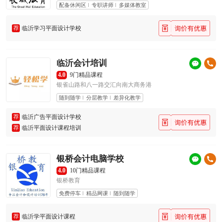
配备休闲区
专职讲师
多媒体教室
荐
临沂学习平面设计学校
临沂会计培训
4.0
9门精品课程
银雀山路和八一路交汇向南大商务港
随到随学
分层教学
差异化教学
荐
临沂广告平面设计学校
荐
临沂平面设计课程培训
银桥会计电脑学校
4.0
10门精品课程
银桥教育
免费停车
精品网课
随到随学
荐
临沂学平面设计课程