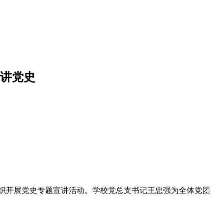
讲党史
织开展党史专题宣讲活动。学校党总支书记王忠强为全体党团