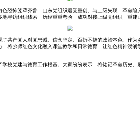
色恐怖笼罩齐鲁，山东党组织遭受重创、与上级失联，革命陷入
多地寻访组织线索，历经重重考验，成功对接上级党组织，重建
了共产党人对党忠诚、信念坚定、百折不挠的政治本色。作为乡
心，将乡师红色文化融入课堂教学和日常德育，让红色精神浸润
学校党建与德育工作根基。大家纷纷表示，将铭记革命历史、赓