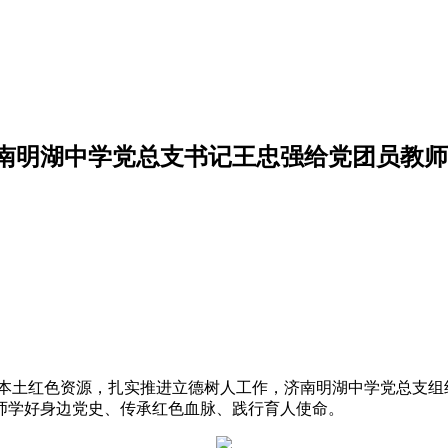
南明湖中学党总支书记王忠强给党团员教师
土红色资源，扎实推进立德树人工作，济南明湖中学党总支组
师学好身边党史、传承红色血脉、践行育人使命。