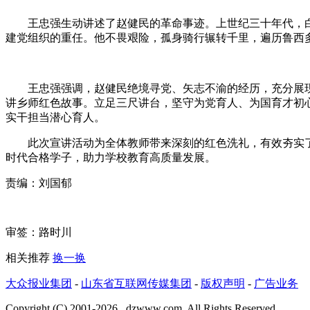
王忠强生动讲述了赵健民的革命事迹。上世纪三十年代，白
建党组织的重任。他不畏艰险，孤身骑行辗转千里，遍历鲁西
王忠强强调，赵健民绝境寻党、矢志不渝的经历，充分展现
讲乡师红色故事。立足三尺讲台，坚守为党育人、为国育才初
实干担当潜心育人。
此次宣讲活动为全体教师带来深刻的红色洗礼，有效夯实了
时代合格学子，助力学校教育高质量发展。
责编：刘国郁
审签：路时川
相关推荐
换一换
大众报业集团
-
山东省互联网传媒集团
-
版权声明
-
广告业务
Copyright (C) 2001-
2026
dzwww.com. All Rights Reserved