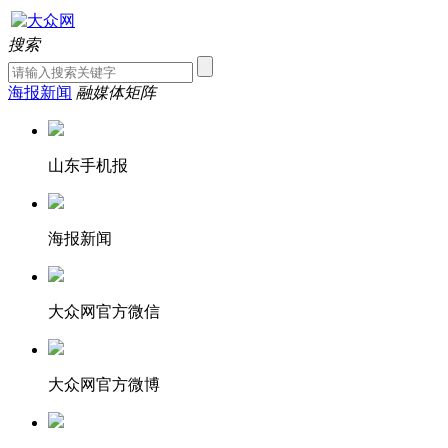
搜索
海报新闻
融媒体矩阵
山东手机报
海报新闻
大众网官方微信
大众网官方微博