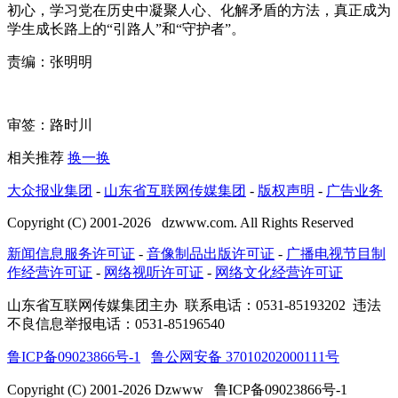
初心，学
习
党在历史中凝聚人心、化解矛盾的方法，真正成为
学生成长路上的“引路人”和“守护者”。
责编：张明明
审签：路时川
相关推荐
换一换
大众报业集团
-
山东省互联网传媒集团
-
版权声明
-
广告业务
Copyright (C) 2001-
2026
dzwww.com. All Rights Reserved
新闻信息服务许可证
-
音像制品出版许可证
-
广播电视节目制
作经营许可证
-
网络视听许可证
-
网络文化经营许可证
山东省互联网传媒集团主办
联系电话：0531-85193202 违法
不良信息举报电话：0531-85196540
鲁ICP备09023866号-1
鲁公网安备 37010202000111号
Copyright (C) 2001-
2026
Dzwww 鲁ICP备09023866号-1