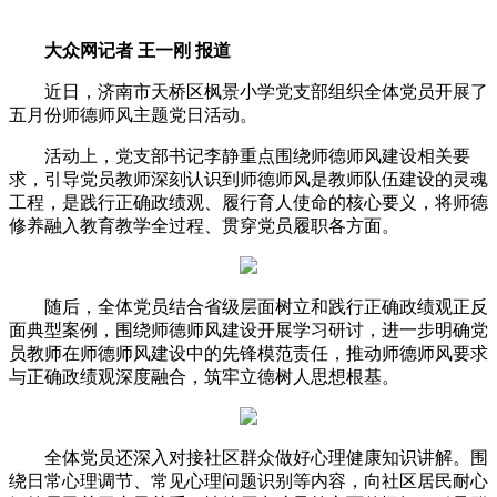
大众网记者 王一刚 报道
近日，济南市天桥区枫景小学党支部组织全体党员开展了
五月份师德师风主题党日活动。
活动上，党支部书记李静重点围绕师德师风建设相关要
求，引导党员教师深刻认识到师德师风是教师队伍建设的灵魂
工程，是践行正确政绩观、履行育人使命的核心要义，将师德
修养融入教育教学全过程、贯穿党员履职各方面。
随后，全体党员结合省级层面树立和践行正确政绩观正反
面典型案例，围绕师德师风建设开展学习研讨，进一步明确党
员教师在师德师风建设中的先锋模范责任，推动师德师风要求
与正确政绩观深度融合，筑牢立德树人思想根基。
全体党员还深入对接社区群众做好心理健康知识讲解。围
绕日常心理调节、常见心理问题识别等内容，向社区居民耐心