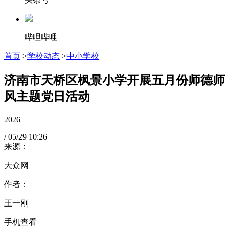
哔哩哔哩
首页
>
学校动态
>
中小学校
济南市天桥区枫景小学开展五月份师德师
风主题党日活动
2026
/
05/29
10:26
来源：
大众网
作者：
王一刚
手机查看