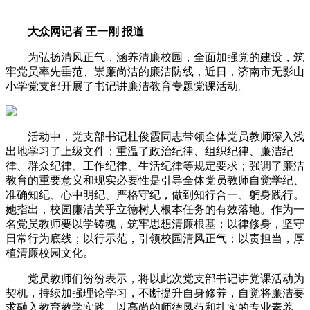
大众网记者 王一刚 报道
为弘扬清风正气，涵养清廉校园，全面加强党的建设，筑
牢党员率先垂范、崇廉尚洁的廉洁防线，近日，济南市无影山
小学党支部开展了书记讲廉洁教育专题党课活动。
活动中，党支部书记杜俊霞同志带领全体党员教师深入浅
出地学习了上级文件；重温了政治纪律、组织纪律、廉洁纪
律、群众纪律、工作纪律、生活纪律等规定要求；强调了廉洁
教育的重要意义和现实必要性是引导全体党员教师自觉学纪、
准确知纪、心中明纪、严格守纪，做到知行合一、躬身践行。
她指出，校园廉洁关乎立德树人根本任务的有效落地。作为一
名党员教师要以学铸魂，筑牢思想清廉根基；以律修身，坚守
日常行为底线；以行示范，引领校园清风正气；以责担当，厚
植清廉校园文化。
党员教师们纷纷表示，将以此次党支部书记讲党课活动为
契机，持续加强理论学习，不断提升自身修养，自觉将廉洁要
求融入教育教学实践，以高尚的师德风范和扎实的专业素养，