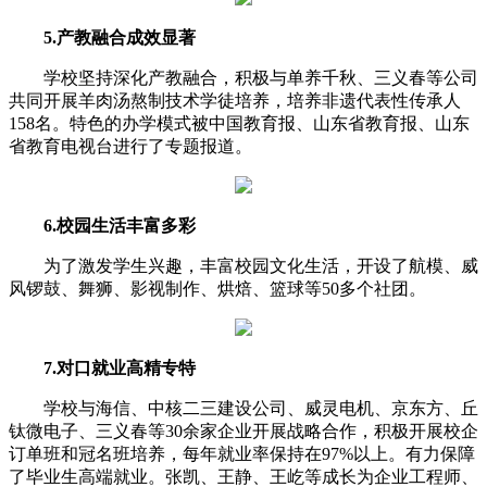
5.产教融合成效显著
学校坚持深化产教融合，积极与单养千秋、三义春等公司
共同开展羊肉汤熬制技术学徒培养，培养
非遗代表性传承人
158名。特色的办学模式被中国教育报、
山东
省教育报、
山东
省教育电视台进行了专题报道。
6.校园生活丰富多彩
为了激发学生兴趣，丰富校园文化生活，开设了航模、威
风锣鼓、舞狮、影视制作、烘焙、篮球等50多个社团。
7.对口就业高精专特
学校与海信、中核二三建设公司、威灵电机、京东方、丘
钛微电子、三义春等30余家企业开展战略合作，积极开展校企
订单班和冠名班培养，每年就业率保持在97%以上。有力保障
了毕业生高端就业。张凯、王静、王屹等成长为企业工程师、