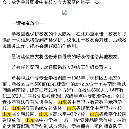
会，成为单县职业中专校友会大家庭的重要一员。
—请校友放心—
学校重视保护校友的个人隐私，在此郑重承诺：校友所提
供的一切信息将受到严格保护，仅限用于校友会筹建、后续校
友服务工作，绝不会泄露或另作他用。
恳请诸位校友将这份来自母校的呼唤传递给其他校友。
若有任何疑问，欢迎联系校友联络工作组负责人：
单县职业中等专业学校创建于1985年，现校区占地330
亩，新校区占地500亩(正在建设中的新校区位于单县南部新城
湖西路南段，建筑面积21万平方米)，在校生6500人，现有教
职工372人。学校先后被评为国家级重点中等职业学校、全国
青少年普法教育先进单位、
山东
省中等职业教育教学示范学
校、
山东
省教育系统先进集体、
山东
省规范化中等职业学校、
山东
省文明校园、
山东
省高水平中职学校、
山东
省数字化校园
建设单位，
山东
省中小学校“一校一品”党建品牌示范校，被确
定为教育部现代学徒制试点院校。学校拥有一流的师资队伍、