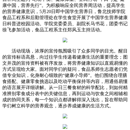
康中国，营养先行”。为积极响应全民营养周活动，提高学生
的营养健康意识，5月20日即中国学生营养日，鲁北技师学院
食品工程系和后勤管理处在学生食堂开展了中国学生营养健康
日科普进校园活动。学院党委委员、副院长马书花，团委书记
徐飞参加活动，食品工程系主任郑风玉主持活动。
活动现场，浓厚的宣传氛围吸引了众多同学的目光。醒目
的宣传标语高悬，向过往学生传递着健康生活的重要理念；图
文并茂的宣传资料被有序发放，将营养健康知识以直观易懂的
方式呈现给大家。面对同学们的疑问，食品系师生志愿者们凭
借专业知识，化身耐心细致的“健康小导师”。他们围绕合理膳
食搭配、健康零食挑选以及吃动平衡保持等内容，用通俗易懂
的语言展开详细讲解。从一日三餐食材的科学配比，到如何精
准辨别零食成分表中的关键信息，再到运动与饮食之间相辅相
成的协同关系，每一个知识点都讲解得深入浅出，旨在帮助同
学们树立科学的营养观念，逐步养成健康的生活方式。