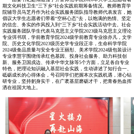
期文化科技卫生“三下乡”社会实践前期筹备情况。教师教育学
院辅导员马芝丹作为社会实践服务团队指导教师代表发言，她
倡议大学生志愿者们带着“空杯心态”去，以饱满的热情、坚定
的信念、务实的作风投入到“三下乡”社会实践活动中去。社会
实践服务团队学生代表马克思主义学院2023级马克思主义理论
专业弭书琪，学前教育学院2024级学前教育专业徐亦凡，文学
院、历史文化学院2023级历史学专业段正非，生命科学学院
2024级食品质量与安全专业王丽彤、美术学院2024级包装设计
专业李慧宇围绕传承红色基因、投身社会服务、助力科技创
新、服务卫国戍边、传承中华文脉等5个方面，立足各自专业
特色，把理论知识融入基层社会实践，生动讲述了知行合一、
砥砺成长的心得体会，号召同学们把握本次实践机遇，潜心钻
研专业，坚持躬身实干，在广袤基层磨砺才干，把青春热血挥
洒在祖国大地上。