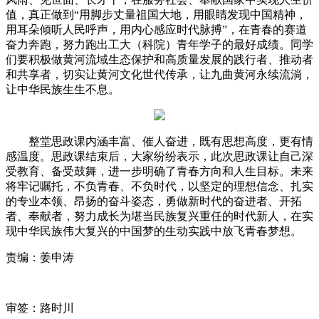
值，真正做到“用脚步丈量祖国大地，用眼睛发现中国
精神
，
用耳朵倾听人民呼声，用内心感应时代脉搏”，在青春的赛道
奋力奔跑，努力跑出工大（科院）青年学子的最好成绩。同学
们要积极做黄河流域生态保护和高质量发展的践行者、推动者
和共享者，切实让黄河文化世代传承，让九曲黄河永续流淌，
让中华民族生生不息。
整堂思政课内涵丰富、催人奋进，既有思想高度，更有情
感温度。思政课结束后，大家纷纷表示，此次思政课让自己深
受教育、备受鼓舞，进一步明确了青春方向和人生目标。未来
将牢记嘱托，不负青春、不负时代，以坚定的理想信念、扎实
的专业本领、昂扬的奋斗姿态，勇做新时代的奋进者、开拓
者、奉献者，努力成长为堪当民族复兴重任的时代新人，在实
现中华民族伟大复兴的中国梦的生动实践中放飞青春梦想。
责编：姜申涛
审签：路时川