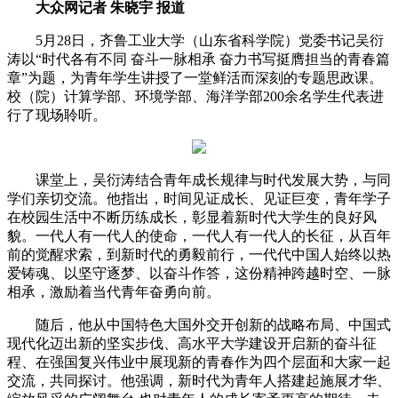
大众网记者 朱晓宇 报道
5月28日，齐鲁工业大学（山东省科学院）党委
书记
吴衍
涛以“时代各有不同 奋斗一脉相承 奋力书写挺膺担当的青春篇
章”为题，为青年学生讲授了一堂鲜活而深刻的专题思政课。
校（院）计算学部、环境学部、海洋学部200余名学生代表进
行了现场聆听。
课堂上，吴衍涛结合青年成长规律与时代发展大势，与同
学们亲切交流。他指出，时间见证成长、见证巨变，青年学子
在校园生活中不断历练成长，彰显着新时代大学生的良好风
貌。一代人有一代人的使命，一代人有一代人的长征，从百年
前的觉醒求索，到新时代的勇毅前行，一代代中国人始终以热
爱铸魂、以坚守逐梦、以奋斗作答，这份
精神
跨越时空、一脉
相承，激励着当代青年奋勇向前。
随后，他从中国特色大国外交开创新的战略布局、
中国式
现代化
迈出新的坚实步伐、高水平大学建设开启新的奋斗征
程、在强国复兴伟业中展现新的青春作为四个层面和大家一起
交流，共同探讨。他强调，新时代为青年人搭建起施展才华、