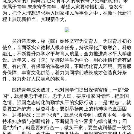
绽放风采的广阔舞台,也对青年人的成长寄予更高的期待。未
来属于青年,未来寄予青年，希望大家要珍惜机遇、奋发有
为，把个人理想追求融入国家和民族事业之中，在新时代新征
程上展现新担当、实现新作为。
吴衍涛表示，校（院）始终坚守为党育人、为国育才初心
使命，全面落实立德树人根本任务，持续深化产教融合、科教
融汇，不断提升办学水平与育人质量，全力推进高水平大学建
设。近年来，校（院）坚持以学生为中心，用心用情打造有温
度、有内涵、有保障的温馨校园，不断优化育人环境、完善服
务保障、丰富文化供给，着力为同学们成长成才创造良好条
件，努力办好人民满意的教育。
围绕青年成长成才，他对同学们提出深情寄语：一是“爱
国”，就是要忠于祖国、忠于人民，要厚植家国情怀，把爱国
之情、强国之志转化为勤学实干的实际行动；二是“励志”，就
是要立鸿鹄志，做奋斗者，要以昂扬向上的
精神
状态直面困
难、迎接挑战；三是“求真”，就是求真学问，练真本领，要保
持求知热情与创新
精神
，不断提升专业素养与综合能力；四
是“力行”，就是要知行合一，做实干家，要主动到基层一线经
风雨、见世面、长才干，在服务社会、奉献国家中实现人生价