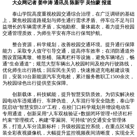
大众网记者 姜申涛 通讯员 陈新宇 吴怡蒙 报道
泰山学院高度重视校园交通综合治理，在广泛调研的基础
上，聚焦校园道路规划与师生通行需求矛盾、停车位不足与日
益增长的车辆需求矛盾，实地勘察、量体裁衣，着力提升校园
交通管理质效，为师生平安有序出行保驾护航。
整合资源，科学规划，改善校园交通环境。提升通行保障
能力，采取专人值守引导交通，提高停车效率；在消防通道外
围设置隔离墩、锥形桶、隔离栏杆等设施，避免车辆堵占，畅
通“生命通道”；规范大型车辆出入校园时间及校内行驶路线，
优化师生出行路线；回应民生关切，快速推进充电桩建设项
目，安装10台新能源汽车充电桩，累计服务教职工1500余次，
为校园绿色出行提供坚实保障。
创新载体，科技赋能，提升智慧安防质效。为切实解决校
园电动车违规通行、车牌伪造、人车混行等安全隐患，泰山学
院启动“智慧安防2.0”工程，在校门口科学规划并增设电动车
专用通道，创新采用“人车双核验证+数据闭环管理+经济杠杆
约束”管理模式，构建“零漏洞、可持续”的交通安全管理体
系，打造人车分流新标杆；升级校园监控系统，在重点区域安
装全彩夜视摄像机，大幅提升监控视频夜间清晰度，实现全天