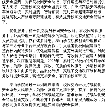
候安全监测，为夜间校园安全防控、事件追溯与应急处置提供
有力支撑；完善校园交通安全监测系统，在重点路段安装机动
车测速系统，实时监测、智能预警，定时发布超速车辆通报，
提醒驾驶人严格遵守限速规定，有效提升校园交通安全管理水
平。
优化服务，精准管控,提升校园安全效能。在校园餐饮服
务中，外卖管理一直是亟待解决的难题。缺乏有效监管，配送
人员管理混乱，存在诸多隐患。泰山学院积极创新管理模式，
与第三方专业平台开展深度合作，引入规范化校园配送服务，
整合校内配送资源，优化配送流程，规范外卖配送管理。对配
送人员进行专业培训，明确行为规范，有效解决了配送人员随
意穿梭、秩序混乱等问题。2025年，累计完成校内送餐订单80
万单，为师生提供便捷、高效、优质的餐饮服务，推动校园餐
饮服务体系向多元化、品质化升级，实现了交通秩序维护与服
务效能提升双赢，营造更加安全、有序的校园环境。
泰山学院通过一系列建设举措，校园交通环境持续优化，
安全系数大幅增强，为师生营造了更加平安、有序、便捷的校
园环境。下一步，学校将继续锚定师生需求导向，持续深化安
全管理创新实践，不断补齐工作短板，巩固拓展治理成效，为
学校高质量发展提供更加坚实可靠的安全保障。