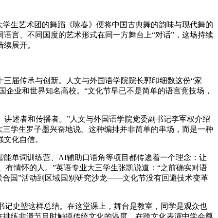
，大学生艺术团的舞蹈《咏春》便将中国古典舞的韵味与现代舞的
语言、不同国度的艺术形式在同一方舞台上“对话”，这场持续
陆续展开。
十三届传承与创新。人文与外国语学院院长郭印细数这份“家
国企业和世界知名高校。“文化节早已不是简单的语言竞技场，
、讲述者和传播者。”人文与外国语学院党委副书记李军权介绍
大三学生罗子墨兴奋地说。这种编排并非简单的串场，而是一种
强文化自信。
智能单词训练营、AI辅助口语角等项目都传递着一个理念：让
考、有情怀的人。”英语专业大三学生张凯说道：“之前确实对语
联合国”活动到区域国别研究沙龙——文化节没有回避技术变革
委书记史堃这样总结。在这堂课上，舞台是教室，同学是观众也
在排练非遗节目时触摸传统文化的温度，在跨文化表演中学会尊