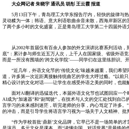
大众网记者 朱晓宇 通讯员 胡彤 王云霞 报道
5月13日下午，青岛理工大学东报告厅内，轻快的旋律与热烈
灵动糅为一体；韩语、意大利语歌曲余音未散，西海岸新区的
了两个多小时的文化盛宴，正是青岛理工大学第二十四届外语
从2002年首届仅有百余人参加的外文演讲比赛系列活动，
底”：累计参与师生近五万人次，上千人在国家级、省级外语竞
而是一所没有围墙的‘跨文化学院’——同学们在这里练胆识、
“近几年，外语文化节的‘传统文化’味越来越重，我们希望
道，许多第一次近距离接触传统曲艺的学生大呼过瘾。“以前
精心设计的文化对话——让学生在感受外语之美的同时，也能
面对AI翻译的迅猛迭代，本届外语文化节也试图回应一个时代
AI成为“加速器”和“副驾驶”，在技术与人文的交汇处找到自
言学习的未来感到迷茫，听完老师的分享，内心笃定了许多。”
的冲击，而是引导学生将语言学习视为一场关于人文精神、批
“作为学校首批‘鼎新’文化品牌，它早已不是一场简单的才艺
是演员，多元文化是课本，而“读懂中国、对话世界”是最终