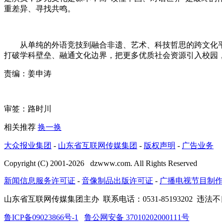
重差异、寻找共鸣。
从单纯的外语竞技到融合非遗、艺术、科技哲思的跨文化平台
打破学科壁垒、融通文化边界，把更多优质社会资源引入校园
责编：姜申涛
审签：路时川
相关推荐
换一换
大众报业集团
-
山东省互联网传媒集团
-
版权声明
-
广告业务
Copyright (C) 2001-
2026
dzwww.com. All Rights Reserved
新闻信息服务许可证
-
音像制品出版许可证
-
广播电视节目制
山东省互联网传媒集团主办
联系电话：0531-85193202 违法不
鲁ICP备09023866号-1
鲁公网安备 37010202000111号