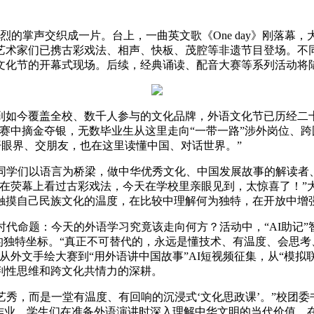
的掌声交织成一片。台上，一曲英文歌《One day》刚落幕
艺术家们已携古彩戏法、相声、快板、茂腔等非遗节目登场。不同
文化节的开幕式现场。后续，经典诵读、配音大赛等系列活动将
到如今覆盖全校、数千人参与的文化品牌，外语文化节已历经二
赛中摘金夺银，无数毕业生从这里走向“一带一路”涉外岗位、跨
开眼界、交朋友，也在这里读懂中国、对话世界。”
同学们以语言为桥梁，做中华优秀文化、中国发展故事的解读者
只在荧幕上看过古彩戏法，今天在学校里亲眼见到，太惊喜了！”
触摸自己民族文化的温度，在比较中理解何为独特，在开放中增
命题：今天的外语学习究竟该走向何方？活动中，“AI助记”
己的独特坐标。“真正不可替代的，永远是懂技术、有温度、会思
从外文手绘大赛到“用外语讲中国故事”AI短视频征集，从“模拟
判性思维和跨文化共情力的深耕。
秀，而是一堂有温度、有回响的沉浸式‘文化思政课’。”校团
的作业。学生们在准备外语演讲时深入理解中华文明的当代价值，