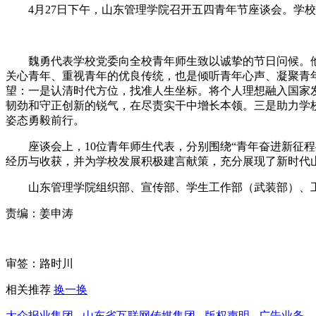
4月27日下午，山东管理学院召开五四青年节座谈会。学校
魏勇代表学校党委向全校青年师生致以诚挚的节日问候。他
关心青年、重视青年的优良传统，也是倾听青年心声、凝聚青
望：一是认清时代方位，找准人生坐标。将个人理想融入国家发
韧劲和守正创新的锐气，在尽责实干中增长本领。三是助力学
姿态勇毅前行。
座谈会上，10位青年师生代表，分别围绕“青年奋进新征程—
经历与收获，并为学校发展积极建言献策，充分展现了新时代
山东管理学院组织部、宣传部、学生工作部（武装部）、工
责编：姜申涛
审签：路时川
相关推荐
换一换
大众报业集团
-
山东省互联网传媒集团
-
版权声明
-
广告业务