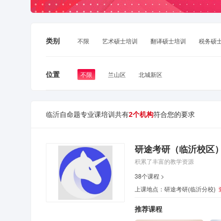
类别
不限
艺术硕士培训
翻译硕士培训
税务硕
位置
不限
兰山区
北城新区
临沂自命题专业课培训共有
符合您的要求
2个机构
研途考研（临沂校区
积累了丰富的教学资源
38个课程 >
上课地点：研途考研(临沂分校)
推荐课程