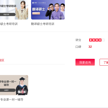
术硕士考研培训
翻译硕士考研培训
评分
口碑
32
校区
我要咨询
了
研专业课一对一辅导