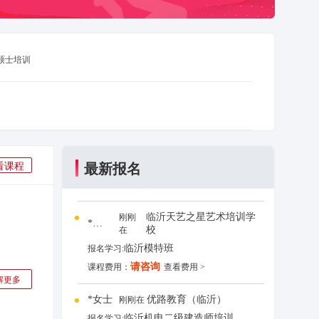
*学员
校
在
临沂模特班
报名学习:
请咨询
课程费用：
查看费用 >
硕士培训
*女士
优路教育（临沂）
刚刚在
临沂机电二级建造师培训
报名学习:
请咨询
课程费用：
查看费用 >
暖**阳
临沂爱月宝母婴培训
刚刚在
最新报名
看课程
临沂月嫂培训
报名学习:
请咨询
课程费用：
查看费用 >
临沂天艺之星艺术培训学
刚刚
*学员
校
在
临沂模特班
报名学习:
请咨询
课程费用：
查看费用 >
解更多
*女士
优路教育（临沂）
刚刚在
临沂机电二级建造师培训
报名学习: