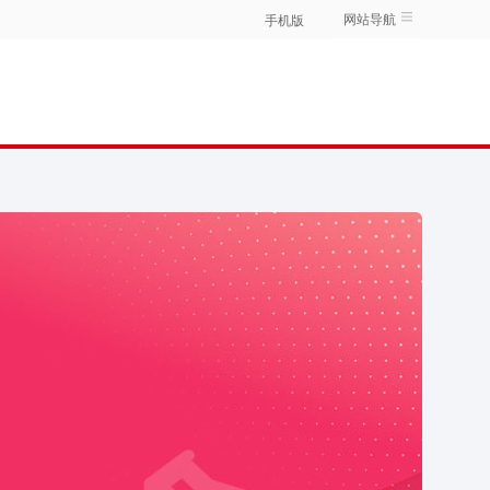
网站导航
手机版
暖**阳
临沂爱月宝母婴培训
刚刚在
临沂月嫂培训
报名学习:
请咨询
课程费用：
查看费用 >
临沂天艺之星艺术培训学
刚刚