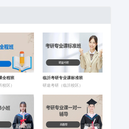
课全程班
临沂考研专业课标准班
沂校区）
研途考研（临沂校区）