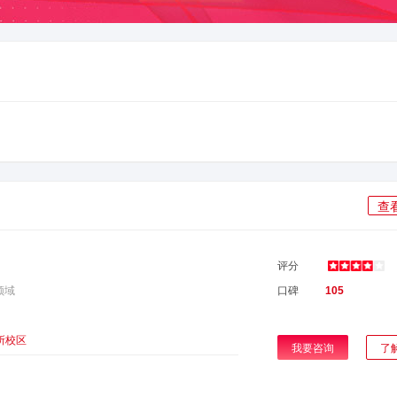
查
评分
领域
口碑
105
所校区
我要咨询
了