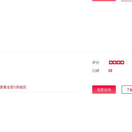
评分
口碑
10
查看全部1所校区
我要咨询
了