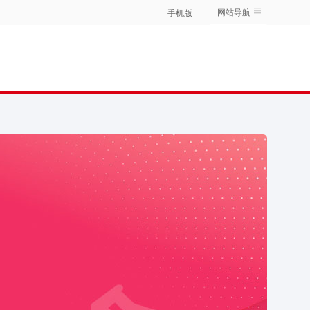
网站导航
手机版
暖**阳
临沂爱月宝母婴培训
刚刚在