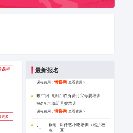
临沂月嫂培训
报名学习:
请咨询
课程费用：
查看费用 >
厨仟艺小吃培训（临沂校
刚刚
*先生
区）
在
临沂鸡蛋汉堡培训
报名学习:
请咨询
课程费用：
查看费用 >
临沂天艺之星艺术培训学
刚刚
*学员
校
在
最新报名
看课程
临沂模特班
报名学习:
请咨询
课程费用：
查看费用 >
暖**阳
临沂爱月宝母婴培训
刚刚在
临沂月嫂培训
报名学习:
请咨询
课程费用：
查看费用 >
解更多
厨仟艺小吃培训（临沂校
刚刚
*先生
区）
在