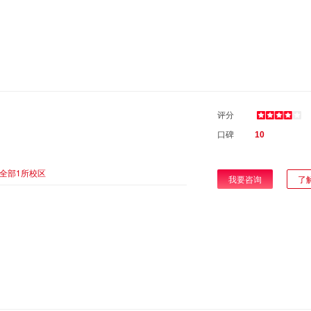
评分
口碑
10
全部1所校区
我要咨询
了