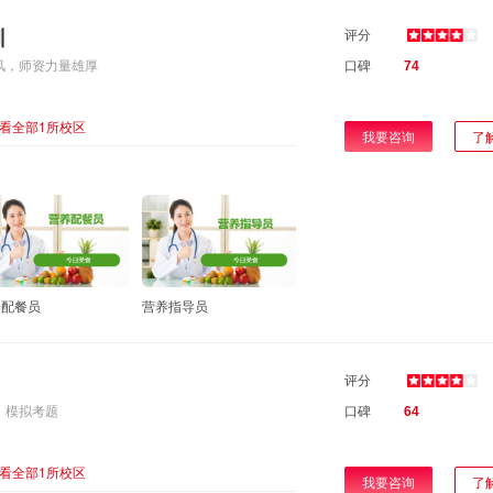
训
评分
风，师资力量雄厚
口碑
74
看全部1所校区
我要咨询
了
养配餐员
营养指导员
评分
、模拟考题
口碑
64
看全部1所校区
我要咨询
了