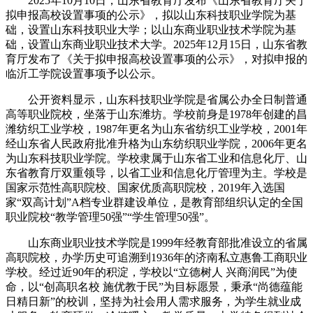
2025年10月10日，山东省教育厅发布《山东省教育厅关于
拟申报高校设置事项的公示》，拟以山东科技职业学院为基
础，设置山东科技职业大学；以山东商业职业技术学院为基
础，设置山东商业职业技术大学。2025年12月15日，山东省教
育厅发布了《关于拟申报高校设置事项的公示》，对拟申报的
临沂工学院设置事项予以公示。
公开资料显示，山东科技职业学院是省属公办全日制普通
高等职业院校，坐落于山东潍坊。学校前身是1978年创建的昌
潍纺织工业学校，1987年更名为山东省纺织工业学校，2001年
经山东省人民政府批准升格为山东纺织职业学院，2006年更名
为山东科技职业学院。学校隶属于山东省工业和信息化厅、山
东省教育厅双重领导，以省工业和信息化厅管理为主。学校是
国家示范性高职院校、国家优质高职院校，2019年入选国
家“双高计划”A档专业群建设单位，是教育部组织认定的全国
职业院校“教学管理50强”“学生管理50强”。
山东商业职业技术学院是1999年经教育部批准设立的省属
高职院校，办学历史可追溯到1936年的济南私立惠鲁工商职业
学校。经过近90年的积淀，学校以“立德树人 兴商润民”为使
命，以“创高职名校 施优教于民”为目标愿景，秉承“尚德蕴能
日精日新”的校训，坚持为社会用人需求服务，为学生就业成