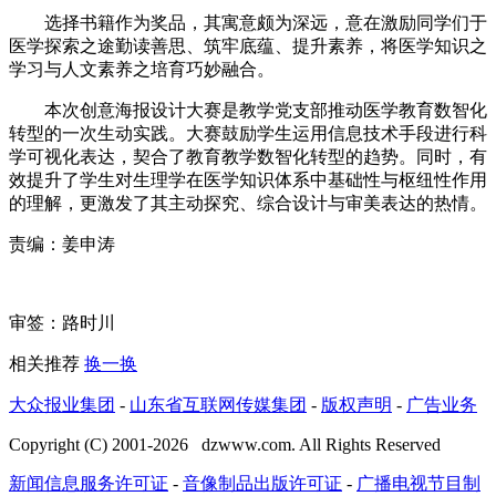
选择书籍作为奖品，其寓意颇为深远，意在激励同学们于
医学探索之途勤读善思、筑牢底蕴、提升素养，将医学知识之
学习与人文素养之培育巧妙融合。
本次创意海报设计大赛是教学党支部推动医学教育数智化
转型的一次生动实践。大赛鼓励学生运用信息技术手段进行科
学可视化表达，契合了教育教学数智化转型的趋势。同时，有
效提升了学生对生理学在医学知识体系中基础性与枢纽性作用
的理解，更激发了其主动探究、综合设计与审美表达的热情。
责编：姜申涛
审签：路时川
相关推荐
换一换
大众报业集团
-
山东省互联网传媒集团
-
版权声明
-
广告业务
Copyright (C) 2001-
2026
dzwww.com. All Rights Reserved
新闻信息服务许可证
-
音像制品出版许可证
-
广播电视节目制