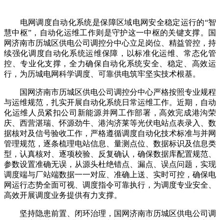
电网调度自动化系统是保障区域电网安全稳定运行的“智
慧中枢”，自动化运维工作则是守护这一中枢的关键支撑。国
网济南市历城区供电公司调控分中心立足岗位、精益管控，持
续强化调度自动化系统运维保障，以标准化运维、常态化管
控、专业化支撑，全力确保自动化系统安全、稳定、高效运
行，为历城电网科学调度、可靠供电筑牢坚实技术根基。
国网济南市历城区供电公司调控分中心严格按照专业规程
与运维规范，扎实开展自动化系统日常运维工作。近期，自动
化运维人员紧扣公司新能源并网工作部署，高效完成港沟荣
庆、西营湛瑞、怀源劲牛、港沟济莱等光伏电站点表录入、数
据核对及信号验收工作，严格遵循调度自动化技术标准与并网
管理规范，逐条梳理电站信息、量测点位、数据标识及信息类
型，认真核对、逐项校验、反复确认，确保数据库配置规范、
参数设置准确无误，从源头杜绝错点、漏点、误点问题，实现
调度端与厂站端数据一一对应、准确上送、实时可控，确保电
网运行态势全面可视、调度指令可靠执行，为调度专业安全、
高效开展调度业务提供有力支撑。
坚持隐患前置、闭环治理，国网济南市历城区供电公司调