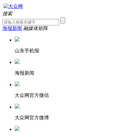
搜索
海报新闻
融媒体矩阵
山东手机报
海报新闻
大众网官方微信
大众网官方微博