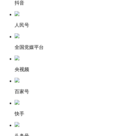
抖音
人民号
全国党媒平台
央视频
百家号
快手
头条号