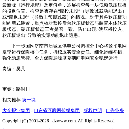
最新版《运行规程》及定值单，逐屏检查每一块低频低压压板
的投退位置。检查是否存在“应投未投”（导致减载功能退出）
或“应退未退”（导致非预期减载）的情况。对于具备软压板功
能的新式装置，重点核对监控后台软压板状态与装置本体软压
板状态、硬压板状态三者是否一致。防止出现“硬压板投入、
软压板退出”导致的实际功能退出隐患。
下一步国网济南市历城区供电公司调控分中心将紧扣电网
夏季运行保障核心任务，持续压实安全责任、细化运维举措、
强化隐患管控、全力保障迎峰度夏期间电网安全稳定运行。
责编：吴凡
审签：路时川
相关推荐
换一换
大众报业集团
-
山东省互联网传媒集团
-
版权声明
-
广告业务
Copyright (C) 2001-
2026
dzwww.com. All Rights Reserved