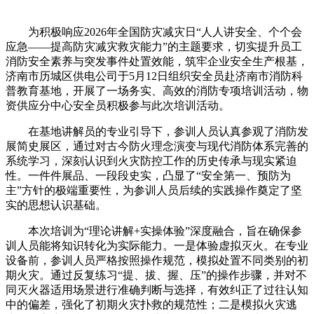
为积极响应2026年全国防灾减灾日“人人讲安全、个个会
应急——提高防灾减灾救灾能力”的主题要求，切实提升员工
消防安全素养与突发事件处置效能，筑牢企业安全生产根基，
济南市历城区供电公司于5月12日组织安全员赴济南市消防科
普教育基地，开展了一场务实、高效的消防专项培训活动，物
资供应分中心安全员积极参与此次培训活动。
在基地讲解员的专业引导下，参训人员认真参观了消防发
展简史展区，通过对古今防火理念演变与现代消防体系完善的
系统学习，深刻认识到火灾防控工作的历史传承与现实紧迫
性。一件件展品、一段段史实，凸显了“安全第一、预防为
主”方针的极端重要性，为参训人员后续的实践操作奠定了坚
实的思想认识基础。
本次培训为“理论讲解+实操体验”深度融合，旨在确保参
训人员能将知识转化为实际能力。一是体验虚拟灭火。在专业
设备前，参训人员严格按照操作规范，模拟处置不同类别的初
期火灾。通过反复练习“提、拔、握、压”的操作步骤，并对不
同灭火器适用场景进行准确判断与选择，有效纠正了过往认知
中的偏差，强化了初期火灾扑救的规范性；二是模拟火灾逃